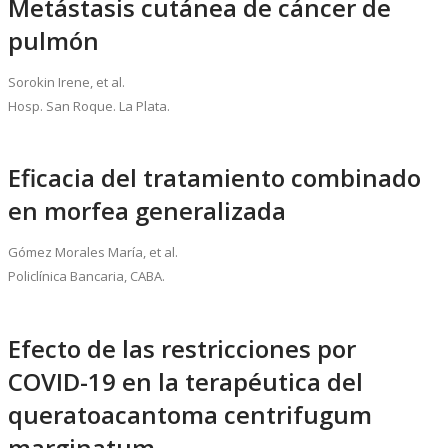
Metástasis cutánea de cáncer de
pulmón
Sorokin Irene, et al.
Hosp. San Roque. La Plata.
Eficacia del tratamiento combinado
en morfea generalizada
Gómez Morales María, et al.
Policlínica Bancaria, CABA.
Efecto de las restricciones por
COVID-19 en la terapéutica del
queratoacantoma centrifugum
marginatum