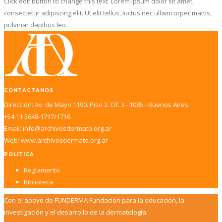
Click edit button to change this text. Lorem ipsum dolor sit amet,
consectetur adipiscing elit. Ut elit tellus, luctus nec ullamcorper mattis,
pulvinar dapibus leo.
CONTACTANOS
Dirección: Av. de Mayo 1190. Piso 2. Of. 3 - 1085 - Buenos Aires
+54 11 5648-1717/1716
Email: info@archivosdermato.org.ar
Web: www.archivosdermato.org.ar
POLITICA
Reglamento
Biblioteca
Con el apoyo de FUNDERMA Fundación para la educación, la
investigación y el desarrollo de la dermatología.